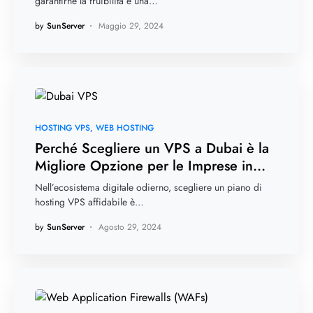
garantirne la fruibilità e una…
by
SunServer
Maggio 29, 2024
HOSTING VPS
WEB HOSTING
Perché Scegliere un VPS a Dubai è la
Migliore Opzione per le Imprese in
Medio Oriente?
Nell’ecosistema digitale odierno, scegliere un piano di
hosting VPS affidabile è…
by
SunServer
Agosto 29, 2024