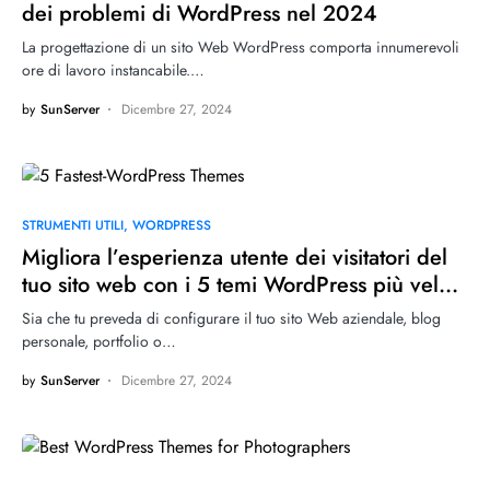
dei problemi di WordPress nel 2024
La progettazione di un sito Web WordPress comporta innumerevoli
ore di lavoro instancabile.…
by
SunServer
Dicembre 27, 2024
STRUMENTI UTILI
WORDPRESS
Migliora l’esperienza utente dei visitatori del
tuo sito web con i 5 temi WordPress più veloci
del 2024
Sia che tu preveda di configurare il tuo sito Web aziendale, blog
personale, portfolio o…
by
SunServer
Dicembre 27, 2024